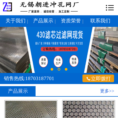

网站首页

关于我们
关于我们
产品展示
资质荣誉
联系我们
|
|
|
产品展示
新闻中心
技术支持
案例展示
销售热线:18703187701

立即拨打
车间展示
产品展示
更多>>
资质荣誉
联系我们